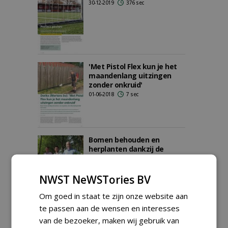
30-12-2019
376 sec
'Met Pistol Flex kun je het
maandenlang uitzingen
zonder onkruid'
01-06-2018
7 sec
Bomen behouden en
herplanten dankzij de
Bomenmakelaar
01-06-2017
9 sec
NWST NeWSTories BV
Om goed in staat te zijn onze website aan
te passen aan de wensen en interesses
Zaailingen en zetstammen
van de bezoeker, maken wij gebruik van
- mag het iets