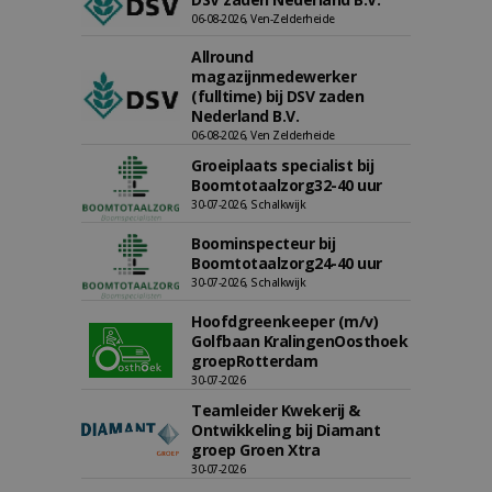
06-08-2026, Ven-Zelderheide
Allround
magazijnmedewerker
(fulltime) bij DSV zaden
Nederland B.V.
06-08-2026, Ven Zelderheide
Groeiplaats specialist bij
Boomtotaalzorg32-40 uur
30-07-2026, Schalkwijk
Boominspecteur bij
Boomtotaalzorg24-40 uur
30-07-2026, Schalkwijk
Hoofdgreenkeeper (m/v)
Golfbaan KralingenOosthoek
groepRotterdam
30-07-2026
Teamleider Kwekerij &
Ontwikkeling bij Diamant
groep Groen Xtra
30-07-2026