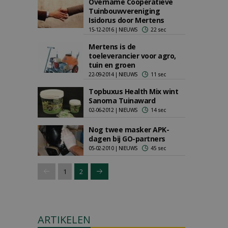
Overname Coöperatieve
Tuinbouwvereniging
Isidorus door Mertens
15-12-2016 | NIEUWS
22 sec
Mertens is de
toeleverancier voor agro,
tuin en groen
22-09-2014 | NIEUWS
11 sec
Topbuxus Health Mix wint
Sanoma Tuinaward
02-06-2012 | NIEUWS
14 sec
Nog twee masker APK-
dagen bij GO-partners
05-02-2010 | NIEUWS
45 sec
1
2
ARTIKELEN