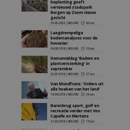
beplanting geeft
vernieuwd stadspark
Bergen op Zoom nieuw
gezicht
25-05-2026 | NIEUWS
46 sec
Laagdrempelige
bodemanalyses voor de
hovenier
04-09-2018 | NIEUWS
39 sec
Demomiddag 'Bodem en
plantversterking' in
september
25-07-2018 | NIEUWS
57 sec
Van Mondfrans: 'Orders uit
alle hoeken van het land'
16-04-2018 | NIEUWS
36 sec
Barenbrug sport, golf en
recreatie verder met Vos
Capelle en Mertens
21-03-2018 | NIEUWS
19 sec