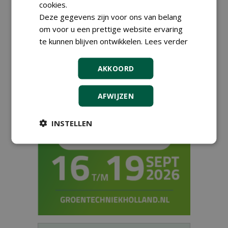
vernieuwender?
cookies.
01-12-2016
12 sec
Deze gegevens zijn voor ons van belang
om voor u een prettige website ervaring
te kunnen blijven ontwikkelen.
Lees verder
1
2
AKKOORD
AFWIJZEN
INSTELLEN