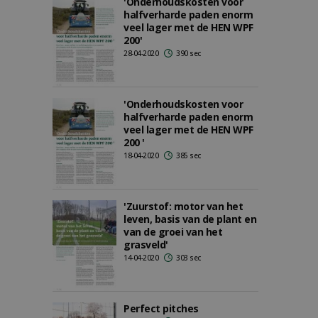
'Onderhoudskosten voor
halfverharde paden enorm
veel lager met de HEN WPF
200'
28-04-2020
390 sec
'Onderhoudskosten voor
halfverharde paden enorm
veel lager met de HEN WPF
200 '
18-04-2020
385 sec
'Zuurstof: motor van het
leven, basis van de plant en
van de groei van het
grasveld'
14-04-2020
303 sec
Perfect pitches