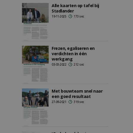
Alle kaarten op tafel bij
Stadlander
19-11-2025
173 sec
Frezen, egaliseren en
verdichten in één
werkgang
03-03-2022
212 sec
Met bouwteam snel naar
een goed resultaat
27-09-2021
319 sec