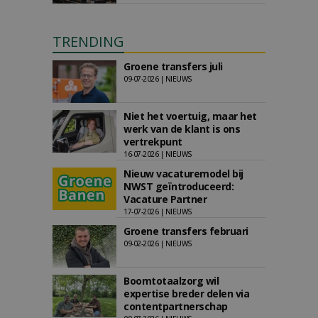
TRENDING
Groene transfers juli
09-07-2026 | NIEUWS
Niet het voertuig, maar het
werk van de klant is ons
vertrekpunt
16-07-2026 | NIEUWS
Nieuw vacaturemodel bij
NWST geïntroduceerd:
Vacature Partner
17-07-2026 | NIEUWS
Groene transfers februari
09-02-2026 | NIEUWS
Boomtotaalzorg wil
expertise breder delen via
contentpartnerschap