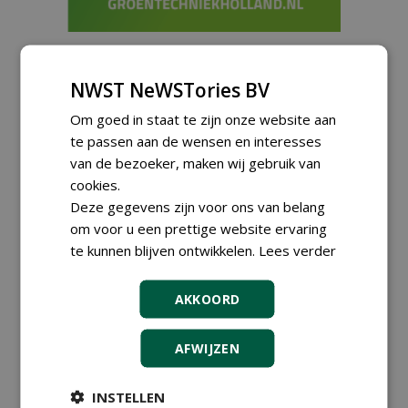
Meld je aan voor onze digitale
NWST NeWSTories BV
nieuwsbrief.
Om goed in staat te zijn onze website aan
te passen aan de wensen en interesses
van de bezoeker, maken wij gebruik van
cookies.
Deze gegevens zijn voor ons van belang
om voor u een prettige website ervaring
te kunnen blijven ontwikkelen.
Lees verder
AKKOORD
AFWIJZEN
Groeiplaats specialist bij
Boomtotaalzorg32-40 uur
30-07-2026, Schalkwijk
INSTELLEN