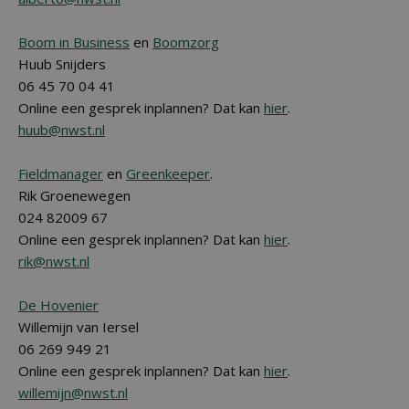
Boom in Business
en
Boomzorg
Huub Snijders
06 45 70 04 41
Online een gesprek inplannen? Dat kan
hier
.
huub@nwst.nl
Fieldmanager
en
Greenkeeper
.
Rik Groenewegen
024 82009 67
Online een gesprek inplannen? Dat kan
hier
.
rik@nwst.nl
De Hovenier
Willemijn van Iersel
06 269 949 21
Online een gesprek inplannen? Dat kan
hier
.
willemijn@nwst.nl