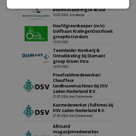
Boominspecteur bij
Boomtotaalzorg24-40 uur
30-07-2026, Schalkwijk
Hoofdgreenkeeper (m/v)
Golfbaan KralingenOosthoek
groepRotterdam
30-07-2026
Teamleider Kwekerij &
Ontwikkeling bij Diamant
groep Groen Xtra
30-07-2026
Proefveldmedewerker/
Chauffeur
landbouwmachines bij DSV
zaden Nederland B.V.
27-07-2026, Ven-Zelderheide
Kasmedewerker (fulltime) bij
DSV zaden Nederland B.V.
27-07-2026, Ven-Zelderheide
Allround
magazijnmedewerker