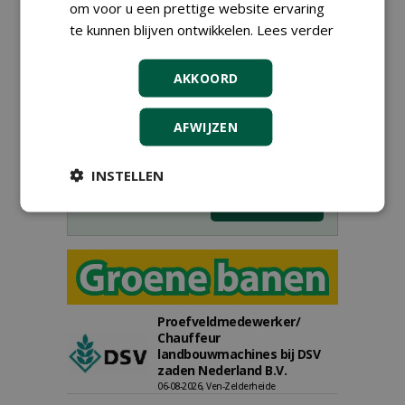
om voor u een prettige website ervaring
te kunnen blijven ontwikkelen.
Lees verder
Meld je aan voor onze digitale
nieuwsbrief.
AKKOORD
AFWIJZEN
INSTELLEN
Proefveldmedewerker/
Chauffeur
landbouwmachines bij DSV
zaden Nederland B.V.
06-08-2026, Ven-Zelderheide