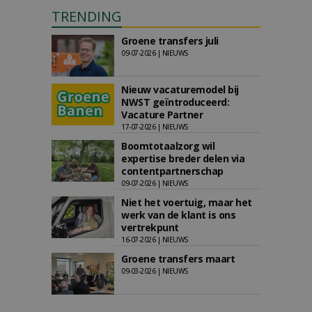
TRENDING
Groene transfers juli
09-07-2026 | NIEUWS
Nieuw vacaturemodel bij
NWST geïntroduceerd:
Vacature Partner
17-07-2026 | NIEUWS
Boomtotaalzorg wil
expertise breder delen via
contentpartnerschap
09-07-2026 | NIEUWS
Niet het voertuig, maar het
werk van de klant is ons
vertrekpunt
16-07-2026 | NIEUWS
Groene transfers maart
09-03-2026 | NIEUWS