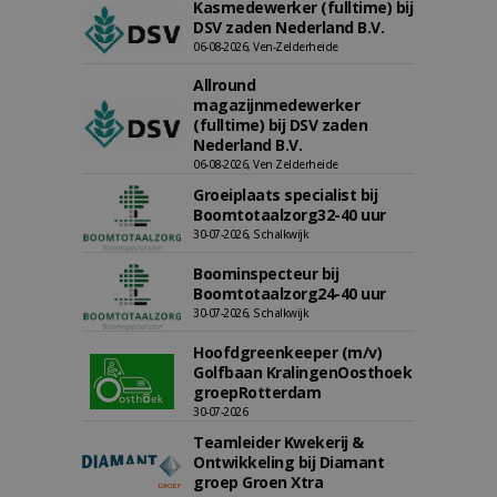
Kasmedewerker (fulltime) bij
DSV zaden Nederland B.V.
06-08-2026, Ven-Zelderheide
Allround
magazijnmedewerker
(fulltime) bij DSV zaden
Nederland B.V.
06-08-2026, Ven Zelderheide
Groeiplaats specialist bij
Boomtotaalzorg32-40 uur
30-07-2026, Schalkwijk
Boominspecteur bij
Boomtotaalzorg24-40 uur
30-07-2026, Schalkwijk
Hoofdgreenkeeper (m/v)
Golfbaan KralingenOosthoek
groepRotterdam
30-07-2026
Teamleider Kwekerij &
Ontwikkeling bij Diamant
groep Groen Xtra