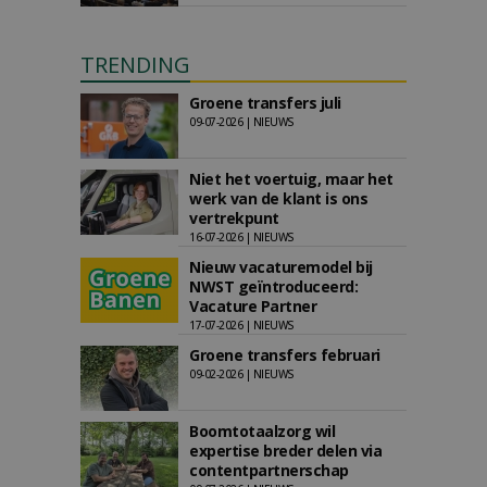
TRENDING
Groene transfers juli
09-07-2026 | NIEUWS
Niet het voertuig, maar het
werk van de klant is ons
vertrekpunt
16-07-2026 | NIEUWS
Nieuw vacaturemodel bij
NWST geïntroduceerd:
Vacature Partner
17-07-2026 | NIEUWS
Groene transfers februari
09-02-2026 | NIEUWS
Boomtotaalzorg wil
expertise breder delen via
contentpartnerschap