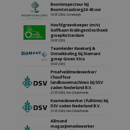
Boominspecteur bij
Boomtotaalzorg24-40 uur
30-07-2026, Schalkwijk
Hoofdgreenkeeper (m/v)
Golfbaan KralingenOosthoek
groepRotterdam
30-07-2026
Teamleider Kwekerij &
Ontwikkeling bij Diamant
groep Groen Xtra
30-07-2026
Proefveldmedewerker/
Chauffeur
landbouwmachines bij DSV
zaden Nederland B.V.
27-07-2026, Ven-Zelderheide
Kasmedewerker (fulltime) bij
DSV zaden Nederland B.V.
27-07-2026, Ven-Zelderheide
Allround
magazijnmedewerker