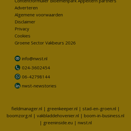
Contentformulier Bloemenpark Appeltern partners
Adverteren
Algemene voorwaarden
Disclaimer
Privacy
Cookies
Groene Sector Vakbeurs 2026
info@nwst.nl
024-3602454
06-42798144
nwst-newstories
fieldmanager.nl
|
greenkeeper.nl
|
stad-en-groen.nl
|
boomzorg.nl
|
vakbladdehovenier.nl
|
boom-in-business.nl
|
greeninside.eu
|
nwst.nl