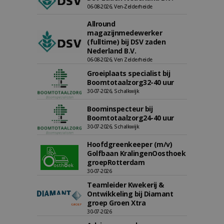
06-08-2026, Ven-Zelderheide
Allround
magazijnmedewerker
(fulltime) bij DSV zaden
Nederland B.V.
06-08-2026, Ven Zelderheide
Groeiplaats specialist bij
Boomtotaalzorg32-40 uur
30-07-2026, Schalkwijk
Boominspecteur bij
Boomtotaalzorg24-40 uur
30-07-2026, Schalkwijk
Hoofdgreenkeeper (m/v)
Golfbaan KralingenOosthoek
groepRotterdam
30-07-2026
Teamleider Kwekerij &
Ontwikkeling bij Diamant
groep Groen Xtra
30-07-2026