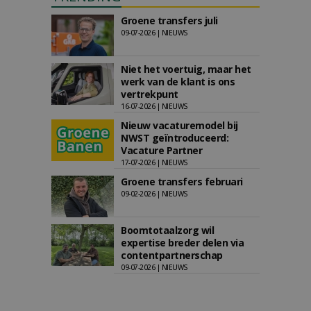
Groene transfers juli
09-07-2026 | NIEUWS
Niet het voertuig, maar het
werk van de klant is ons
vertrekpunt
16-07-2026 | NIEUWS
Nieuw vacaturemodel bij
NWST geïntroduceerd:
Vacature Partner
17-07-2026 | NIEUWS
Groene transfers februari
09-02-2026 | NIEUWS
Boomtotaalzorg wil
expertise breder delen via
contentpartnerschap
09-07-2026 | NIEUWS