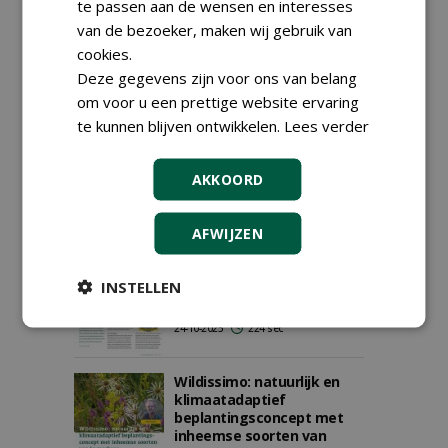
mooi
te passen aan de wensen en interesses
29-01-2026
217 sec
van de bezoeker, maken wij gebruik van
cookies.
Deze gegevens zijn voor ons van belang
Verken op voorhand de
om voor u een prettige website ervaring
Groene Sector Vakbeurs in
te kunnen blijven ontwikkelen.
Lees verder
Hardenberg
08-01-2026
343 sec
AKKOORD
AFWIJZEN
Nieuw inheems
plantenconcept: 'Inheems
werkt pas echt als het
INSTELLEN
doordacht en beheerst
toegepast is'
24-10-2025
224 sec
Wildissimo: natuurlijk en
klimaatadaptief
beplantingsconcept met
inheemse soorten van