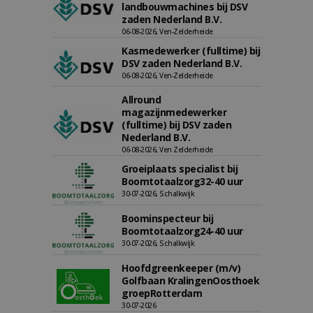
landbouwmachines bij DSV
zaden Nederland B.V.
06-08-2026, Ven-Zelderheide
Kasmedewerker (fulltime) bij
DSV zaden Nederland B.V.
06-08-2026, Ven-Zelderheide
Allround
magazijnmedewerker
(fulltime) bij DSV zaden
Nederland B.V.
06-08-2026, Ven Zelderheide
Groeiplaats specialist bij
Boomtotaalzorg32-40 uur
30-07-2026, Schalkwijk
Boominspecteur bij
Boomtotaalzorg24-40 uur
30-07-2026, Schalkwijk
Hoofdgreenkeeper (m/v)
Golfbaan KralingenOosthoek
groepRotterdam
30-07-2026