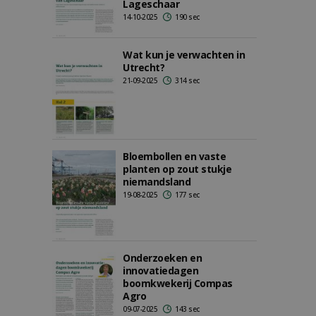
Lageschaar
14-10-2025
190 sec
Wat kun je verwachten in
Utrecht?
21-09-2025
314 sec
Bloembollen en vaste
planten op zout stukje
niemandsland
19-08-2025
177 sec
Onderzoeken en
innovatiedagen
boomkwekerij Compas
Agro
09-07-2025
143 sec