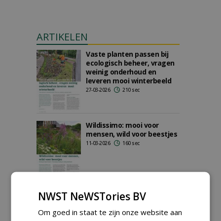
ARTIKELEN
Vaste planten passen bij
ecologisch beheer, vragen
weinig onderhoud en
leveren mooi winterbeeld
27-03-2026
210 sec
Wildissimo: mooi voor
mensen, wild voor beestjes
11-03-2026
160 sec
NWST NeWSTories BV
Ontwerpen met structuur
en textuur: ook bij droogte
Om goed in staat te zijn onze website aan
het hele jaar verrassend