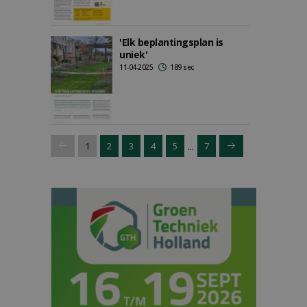
'Elk beplantingsplan is
uniek'
11-04-2025
189 sec
...
1
2
3
4
5
7