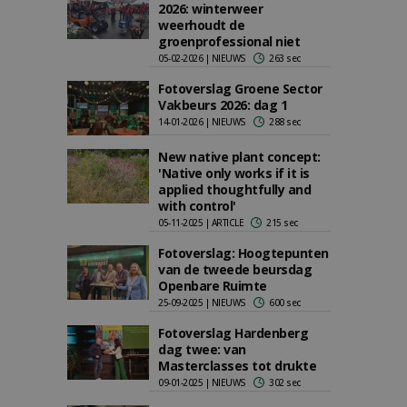
2026: winterweer
weerhoudt de
groenprofessional niet
05-02-2026 | NIEUWS
263 sec
Fotoverslag Groene Sector
Vakbeurs 2026: dag 1
14-01-2026 | NIEUWS
288 sec
New native plant concept:
'Native only works if it is
applied thoughtfully and
with control'
05-11-2025 | ARTICLE
215 sec
Fotoverslag: Hoogtepunten
van de tweede beursdag
Openbare Ruimte
25-09-2025 | NIEUWS
600 sec
Fotoverslag Hardenberg
dag twee: van
Masterclasses tot drukte
09-01-2025 | NIEUWS
302 sec