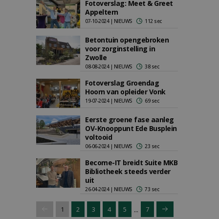
Fotoverslag: Meet & Greet
Appeltern
07-10-2024 | NIEUWS
112 sec
Betontuin opengebroken
voor zorginstelling in
Zwolle
08-08-2024 | NIEUWS
38 sec
Fotoverslag Groendag
Hoorn van opleider Vonk
19-07-2024 | NIEUWS
69 sec
Eerste groene fase aanleg
OV-Knooppunt Ede Busplein
voltooid
06-06-2024 | NIEUWS
23 sec
Become-IT breidt Suite MKB
Bibliotheek steeds verder
uit
26-04-2024 | NIEUWS
73 sec
...
1
2
3
4
5
7