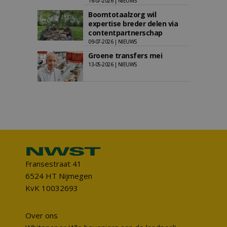
16-07-2026 | NIEUWS
Boomtotaalzorg wil
expertise breder delen via
contentpartnerschap
09-07-2026 | NIEUWS
Groene transfers mei
13-05-2026 | NIEUWS
Fransestraat 41
6524 HT Nijmegen
KvK 10032693
Over ons