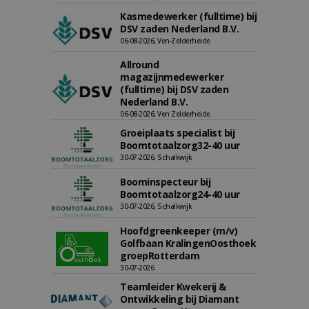
Kasmedewerker (fulltime) bij
DSV zaden Nederland B.V.
06-08-2026, Ven-Zelderheide
Allround
magazijnmedewerker
(fulltime) bij DSV zaden
Nederland B.V.
06-08-2026, Ven Zelderheide
Groeiplaats specialist bij
Boomtotaalzorg32-40 uur
30-07-2026, Schalkwijk
Boominspecteur bij
Boomtotaalzorg24-40 uur
30-07-2026, Schalkwijk
Hoofdgreenkeeper (m/v)
Golfbaan KralingenOosthoek
groepRotterdam
30-07-2026
Teamleider Kwekerij &
Ontwikkeling bij Diamant