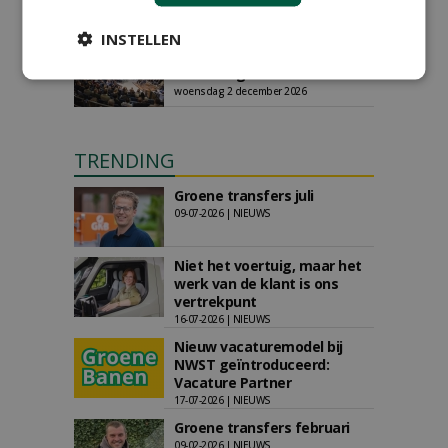
AGENDA
INSTELLEN
Save the Date: Green Gala op
woensdag 2 december
woensdag 2 december 2026
TRENDING
Groene transfers juli
09-07-2026 | NIEUWS
Niet het voertuig, maar het
werk van de klant is ons
vertrekpunt
16-07-2026 | NIEUWS
Nieuw vacaturemodel bij
NWST geïntroduceerd:
Vacature Partner
17-07-2026 | NIEUWS
Groene transfers februari
09-02-2026 | NIEUWS