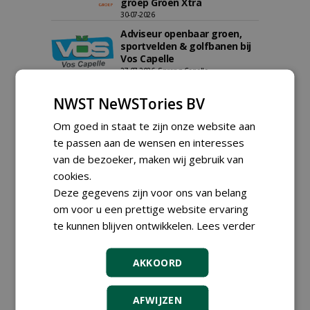
groep Groen Xtra
30-07-2026
Adviseur openbaar groen,
sportvelden & golfbanen bij
Vos Capelle
27-07-2026, Sprang-Capelle
meer Groene Banen
NWST NeWSTories BV
Om goed in staat te zijn onze website aan
te passen aan de wensen en interesses
van de bezoeker, maken wij gebruik van
cookies.
Deze gegevens zijn voor ons van belang
om voor u een prettige website ervaring
GREEN OUTLET
te kunnen blijven ontwikkelen.
Lees verder
Iedereen kan gratis kleine advertenties
plaatsen via zijn eigen account.
AKKOORD
Plaats een gratis advertentie
AFWIJZEN