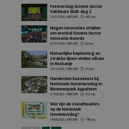
Fotoverslag Groene Sector
Vakbeurs 2026: dag 2
15-01-2026 | NIEUWS
463 sec
Negen innovaties strijden
om eretitel Groene Sector
Innovatie Awards
03-01-2026 | NIEUWS
69 sec
Natuurlijke beplanting en
strakke lijnen vinden elkaar
in Rockanje
18-11-2025 | NIEUWS
34 sec
Honderden bezoekers bij
Nationale Hoveniersdag in
Bloemenpark Appeltern
21-09-2025 | NIEUWS
612 sec
Wie zijn de standhouders
op de Nationale
Hoveniersdag?
18-09-2025 | NIEUWS
108 sec