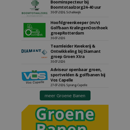
Boominspecteur bij
Boomtotaalzorg24-40 uur
30-07-2026, Schalkwijk
Hoofdgreenkeeper (m/v)
Golfbaan KralingenOosthoek
groepRotterdam
30-07-2026
Teamleider Kwekerij &
Ontwikkeling bij Diamant
groep Groen Xtra
30-07-2026
Adviseur openbaar groen,
sportvelden & golfbanen bij
Vos Capelle
27-07-2026, Sprang-Capelle
meer Groene Banen