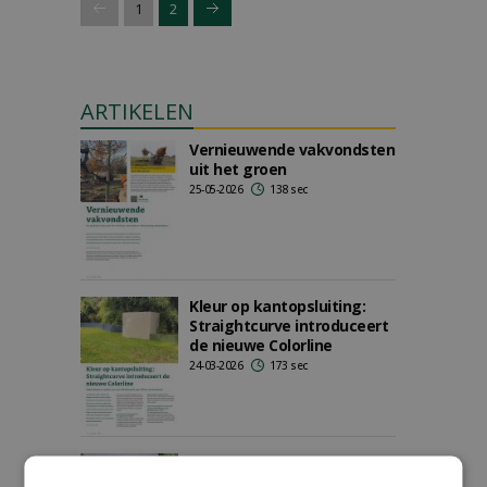
1
2
ARTIKELEN
Vernieuwende vakvondsten
uit het groen
25-05-2026
138 sec
Kleur op kantopsluiting:
Straightcurve introduceert
de nieuwe Colorline
24-03-2026
173 sec
Nieuwe Colorline maakt
organische vormen