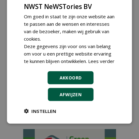
eenvoudig voor hoveniers
NWST NeWSTories BV
20-12-2025
72 sec
Om goed in staat te zijn onze website aan
te passen aan de wensen en interesses
van de bezoeker, maken wij gebruik van
Strak, degelijk en
cookies.
arbeidsvriendelijk:
Deze gegevens zijn voor ons van belang
hoveniers over werken met
om voor u een prettige website ervaring
Straightcurve
te kunnen blijven ontwikkelen.
Lees verder
03-11-2025
175 sec
AKKOORD
Eden en Straightcurve: 'Het
gaat in de eerste plaats om
de mensen en de
AFWIJZEN
samenwerking. Onze
producten komen daarna'
INSTELLEN
26-08-2025
100 sec