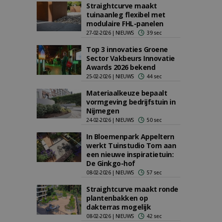
Straightcurve maakt
tuinaanleg flexibel met
modulaire FHL-panelen
27-02-2026 | NIEUWS
39 sec
Top 3 innovaties Groene
Sector Vakbeurs Innovatie
Awards 2026 bekend
25-02-2026 | NIEUWS
44 sec
Materiaalkeuze bepaalt
vormgeving bedrijfstuin in
Nijmegen
24-02-2026 | NIEUWS
50 sec
In Bloemenpark Appeltern
werkt Tuinstudio Tom aan
een nieuwe inspiratietuin:
De Ginkgo-hof
08-02-2026 | NIEUWS
57 sec
Straightcurve maakt ronde
plantenbakken op
dakterras mogelijk
08-02-2026 | NIEUWS
42 sec