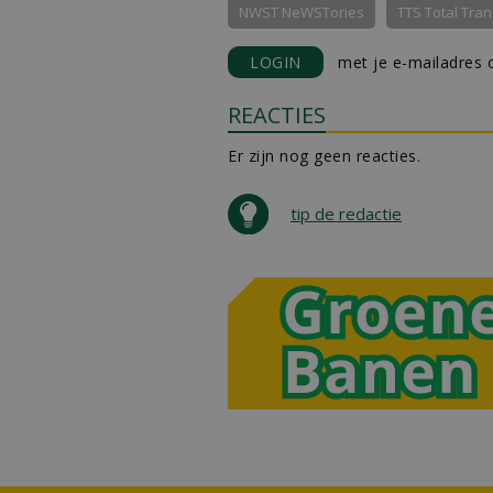
NWST NeWSTories
TTS Total Tran
LOGIN
met je e-mailadres o
REACTIES
Er zijn nog geen reacties.
tip de redactie