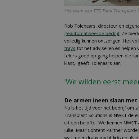
Het team van TTS Total Transplant 
Rob Tolenaars, directeur en eigen
geautomatiseerde bedrijf
. Ze bie
volledig kunnen ontzorgen. Het vo
trays
tot het adviseren en helpen va
telers goed op gang helpen die k
klant,' geeft Tolenaars aan.
'We wilden eerst meer
De armen ineen slaan me
Nu is het tijd voor het bedrijf om 
Transplant Solutions is NWST de e
uit een belofte. 'We kennen NWST a
jullie. Maar Content Partner word
wat meer draagkracht krijgen als b