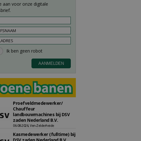
e aan voor onze digitale
brief.
Proefveldmedewerker/
Chauffeur
landbouwmachines bij DSV
zaden Nederland B.V.
06-08-2026, Ven-Zelderheide
Kasmedewerker (fulltime) bij
DSV zaden Nederland B.V.