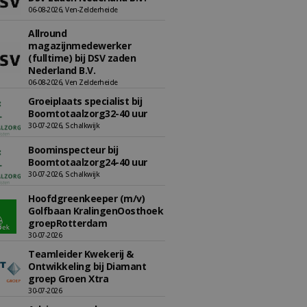
06-08-2026, Ven-Zelderheide
Allround
magazijnmedewerker
(fulltime) bij DSV zaden
Nederland B.V.
06-08-2026, Ven Zelderheide
Groeiplaats specialist bij
Boomtotaalzorg32-40 uur
30-07-2026, Schalkwijk
Boominspecteur bij
Boomtotaalzorg24-40 uur
30-07-2026, Schalkwijk
Hoofdgreenkeeper (m/v)
Golfbaan KralingenOosthoek
groepRotterdam
30-07-2026
Teamleider Kwekerij &
Ontwikkeling bij Diamant
groep Groen Xtra
30-07-2026