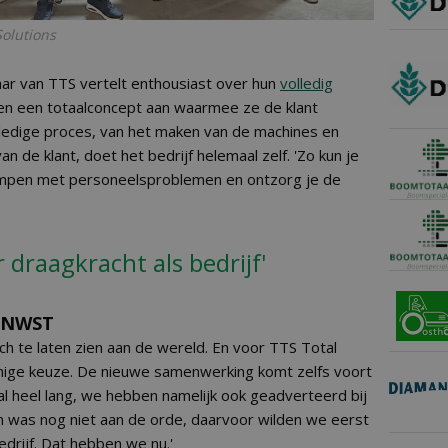
Solutions
aar van TTS vertelt enthousiast over hun
volledig
den een totaalconcept aan waarmee ze de klant
lledige proces, van het maken van de machines en
n de klant, doet het bedrijf helemaal zelf. 'Zo kun je
ampen met personeelsproblemen en ontzorg je de
 draagkracht als bedrijf'
t NWST
zich te laten zien aan de wereld. En voor TTS Total
nige keuze. De nieuwe samenwerking komt zelfs voort
l heel lang, we hebben namelijk ook geadverteerd bij
en was nog niet aan de orde, daarvoor wilden we eerst
edrijf. Dat hebben we nu.'