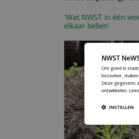
'Wat NWST in één week
elkaar bellen'
NWST NeWS
Om goed in staat
bezoeker, maken w
Deze gegevens zi
ontwikkelen.
Lees
INSTELLEN