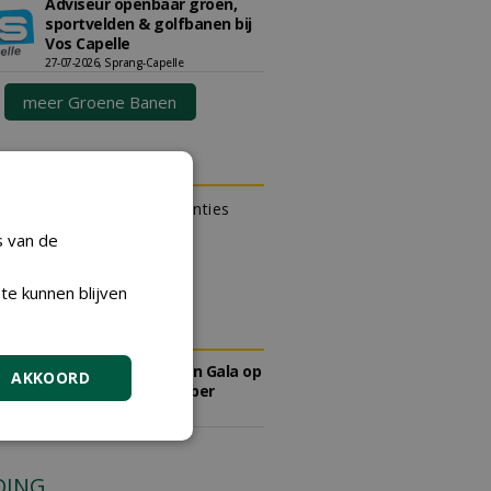
Adviseur openbaar groen,
sportvelden & golfbanen bij
Vos Capelle
27-07-2026, Sprang-Capelle
meer Groene Banen
N OUTLET
 kan gratis kleine advertenties
 via zijn eigen account.
s van de
en gratis advertentie
te kunnen blijven
DA
Save the Date: Green Gala op
AKKOORD
woensdag 2 december
woensdag 2 december 2026
DING