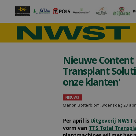
Nieuwe Content 
Transplant Soluti
onze klanten'
NIEUWS
Manon Botterblom
, woensdag 23 apri
Per april is
Uitgeverij NWST
e
vorm van
TTS Total Transpl
plantmachines wil met het