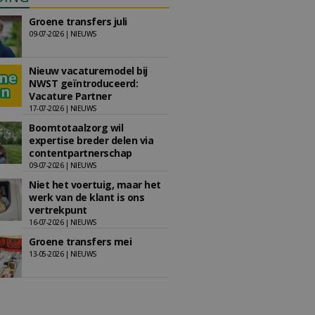
Groene transfers juli
09-07-2026 | NIEUWS
Nieuw vacaturemodel bij
NWST geïntroduceerd:
Vacature Partner
17-07-2026 | NIEUWS
Boomtotaalzorg wil
expertise breder delen via
contentpartnerschap
09-07-2026 | NIEUWS
Niet het voertuig, maar het
werk van de klant is ons
vertrekpunt
16-07-2026 | NIEUWS
Groene transfers mei
13-05-2026 | NIEUWS