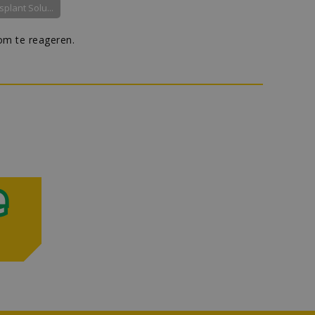
splant Solu...
m te reageren.