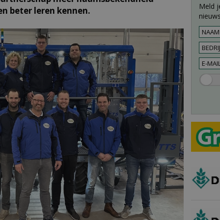
Meld j
n beter leren kennen.
nieuws